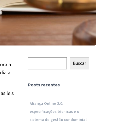
Pesquisar
Buscar
ora a
dia a
Posts recentes
as leis
Aliança Online 2.0:
especificações técnicas e o
sistema de gestão condominial