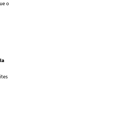
que o
la
ites