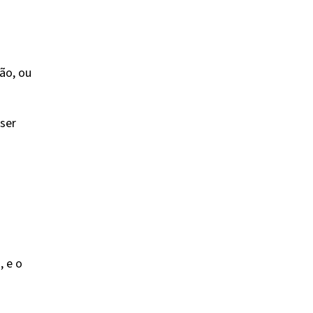
ão, ou
ser
, e o