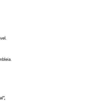
vel.
mbleia.
l”,